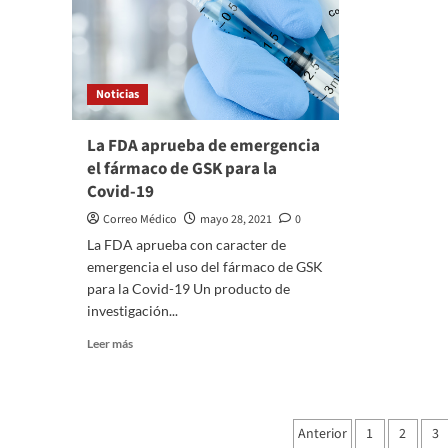
Noticias
La FDA aprueba de emergencia
el fármaco de GSK para la
Covid-19
Correo Médico
mayo 28, 2021
0
La FDA aprueba con caracter de
emergencia el uso del fármaco de GSK
para la Covid-19 Un producto de
investigación...
Leer
Leer más
más
sobre
La
FDA
Paginación
Anterior
1
2
3
aprueba