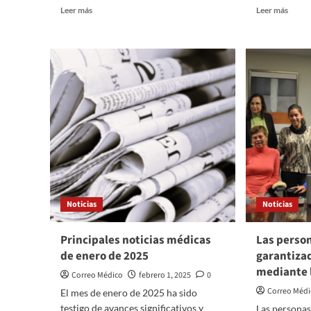
Leer
Leer
Leer más
Leer más
más
más
sobre
sobre
¿Cómo
Día
está
Intern
evolucionando
del
la
Cánce
cirugía
infanti
plástica?
Noticias
Noticias
Principales noticias médicas
Las perso
de enero de 2025
garantiza
mediante 
Correo Médico
febrero 1, 2025
0
Correo Méd
El mes de enero de 2025 ha sido
testigo de avances significativos y
Las persona