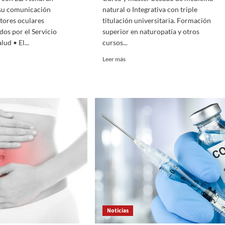
 su comunicación
natural o Integrativa con triple
tores oculares
titulación universitaria. Formación
os por el Servicio
superior en naturopatía y otros
lud • El...
cursos...
Leer
Leer más
más
sobre
Máster
nas
becado
de
medicina
án
integrativa
tizada
online.
Estudia
icación
naturopatía
nte
es
res
Noticias