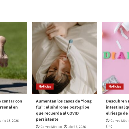
Noticias
Noticias
e contar con
Aumentan los casos de “long
Descubren 
rsonal en
flu”: el síndrome post‑gripe
intestinal q
que recuerda al COVID
el riesgo de
persistente
unio 15, 2026
Correo Médi
0
Correo Médico
abril 6, 2026