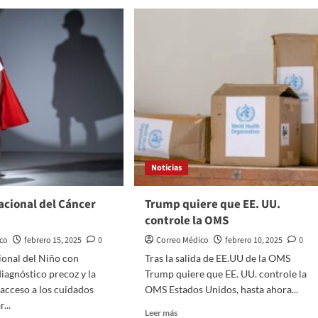
Noticias
acional del Cáncer
Trump quiere que EE. UU.
controle la OMS
ico
febrero 15, 2025
0
Correo Médico
febrero 10, 2025
0
ional del Niño con
Tras la salida de EE.UU de la OMS
diagnóstico precoz y la
Trump quiere que EE. UU. controle la
 acceso a los cuidados
OMS Estados Unidos, hasta ahora...
...
Leer
Leer más