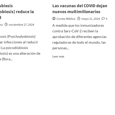
sbiosis
Las vacunas del COVID dejan
biosis) reduce la
nuevos multimillonarios
d
Correo Médico
mayo 21, 2024
0
ico
noviembre 27, 2024
A medida que los inmunizadores
contra Sars-CoV-2 reciben la
iosis (Psychodysbiosis)
aprobación de diferentes agencias
ar infecciones al reducir
reguladoras de todo el mundo, las
 La psicodisbiosis
personas...
osis) es una alteración de
Leer
Leer más
(flora...
más
sobre
Las
vacunas
del
COVID
isbiosis
dejan
hodysbiosis)
nuevos
e
multimillonarios
idad