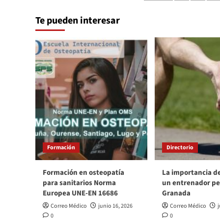
de
de
emergencia
Te pueden interesar
entradas
el
fármaco
de
GSK
para
la
Covid-
19
Formación
Directorio
Formación en osteopatía
La importancia d
para sanitarios Norma
un entrenador pe
Europea UNE-EN 16686
Granada
Correo Médico
junio 16, 2026
Correo Médico
j
0
0