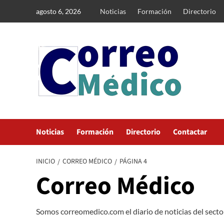
Saltar
agosto 6, 2026
Noticias
Formación
Directorio
al
contenido
Noticias
Formación
Directorio
Contactar
INICIO
CORREO MÉDICO
PÁGINA 4
Correo Médico
Somos correomedico.com el diario de noticias del sector 