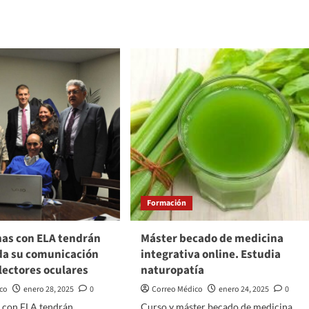
más
sobre
Trump
quiere
que
acional
EE.
UU.
r
controle
l
la
OMS
Formación
nas con ELA tendrán
Máster becado de medicina
da su comunicación
integrativa online. Estudia
lectores oculares
naturopatía
ico
enero 28, 2025
0
Correo Médico
enero 24, 2025
0
s con ELA tendrán
Curso y máster becado de medicina