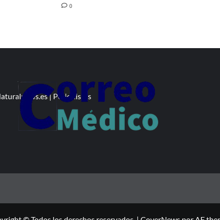
0
aturalnews.es
|
Periodistas
yright © Todos los derechos reservados.
|
CoverNews
por AF the