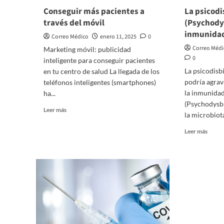
Conseguir más pacientes a
La psicodi
través del móvil
(Psychodys
inmunida
Correo Médico
enero 11, 2025
0
Correo Méd
Marketing móvil: publicidad
0
inteligente para conseguir pacientes
La psicodisb
en tu centro de salud La llegada de los
podría agrav
teléfonos inteligentes (smartphones)
la inmunidad
ha...
(Psychodysbi
Leer
Leer más
la microbiota 
más
sobre
Leer
Leer más
Conseguir
más
más
sobre
pacientes
La
a
psicod
través
(Psyc
del
reduc
móvil
la
inmun