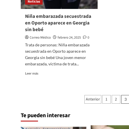
Noticias
Niña embarazada secuestrada
en Oporto aparece en Georgia
sin bebé
Correo Médico
febrero 24, 2025
0
Trata de personas: Niña embarazada
secuestrada en Oporto aparece en
Georgia sin bebé Una joven menor
embarazada, víctima de trata...
Leer
Leer más
más
sobre
Niña
embarazada
Paginación
Anterior
1
2
3
secuestrada
de
en
Oporto
Te pueden interesar
entradas
aparece
en
Georgia