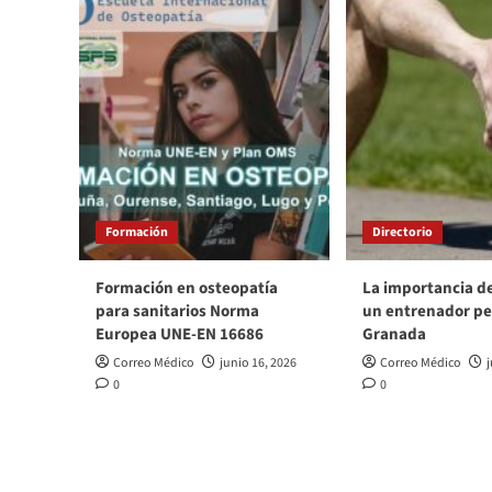
sin
bebé
Formación
Directorio
Formación en osteopatía
La importancia d
para sanitarios Norma
un entrenador pe
Europea UNE-EN 16686
Granada
Correo Médico
junio 16, 2026
Correo Médico
j
0
0