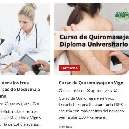
Formación
uiere los tres
Curso de Quiromasaje en Vigo
rsos de Medicina a
Correo Médico
agosto 1, 2025
0
uña
Curso de Quiromasaje en Vigo.
ico
agosto 1, 2025
0
Escuela Europea Parasanitaria ESPS la
escuela con mas centros del noroeste
alicia quiere los tres
peninsular 100% gallega e...
os de Medicina a Vigo y
nta de Galicia avanza...
Leer
Leer más