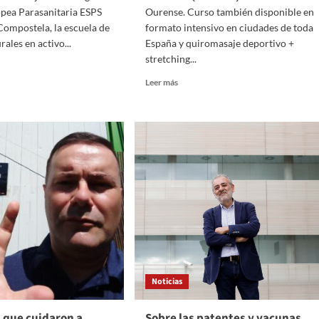
pea Parasanitaria ESPS
Ourense. Curso también disponible en
Compostela, la escuela de
formato intensivo en ciudades de toda
rales en activo...
España y quiromasaje deportivo +
stretching...
Leer
Leer más
más
sobre
Curso
masaje
de
Quiromasaje
ago
en
Ourense
Noticias
 que cuidaron a
Sobre las patentes y vacunas