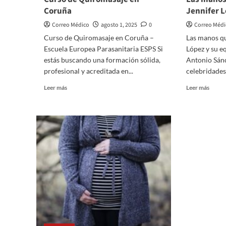
Coruña
Jennifer L
Correo Médico
agosto 1, 2025
0
Correo Méd
Curso de Quiromasaje en Coruña –
Las manos qu
Escuela Europea Parasanitaria ESPS Si
López y su e
estás buscando una formación sólida,
Antonio Sánc
profesional y acreditada en...
celebridades
Leer
Leer
Leer más
Leer más
más
más
sobre
sobre
Curso
Las
de
mano
Quiromasaje
que
en
cuida
Coruña
a
Jennif
López
y
su
equip