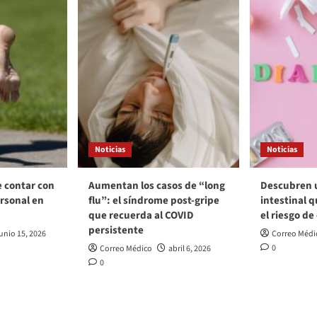
Noticias
Noticias
e contar con
Aumentan los casos de “long
Descubren 
rsonal en
flu”: el síndrome post‑gripe
intestinal q
que recuerda al COVID
el riesgo de
persistente
unio 15, 2026
Correo Médi
0
Correo Médico
abril 6, 2026
0