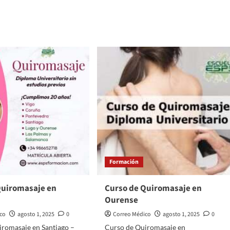
más
sobre
Curso
de
Quiromasaje
en
e
Vigo
os
s
ina
a
Formación
Quiromasaje en
Curso de Quiromasaje en
Ourense
ico
agosto 1, 2025
0
Correo Médico
agosto 1, 2025
0
iromasaje en Santiago –
Curso de Quiromasaje en