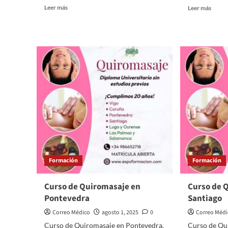
Leer
Leer
Leer más
Leer más
más
más
sobre
sobre
Polonia
La
y
Xunta
Francia
quier
se
los
enzarzan
tres
por
últim
Marie
curso
Curie
de
Medic
a
Vigo
y
Coruñ
Formación
Formación
Curso de Quiromasaje en
Curso de 
Pontevedra
Santiago
Correo Médico
agosto 1, 2025
0
Correo Méd
Curso de Quiromasaje en Pontevedra.
Curso de Qu