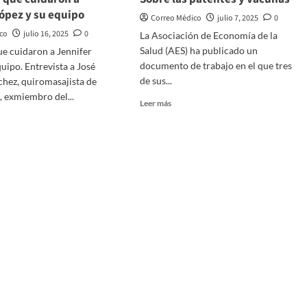
ópez y su equipo
Correo Médico
julio 7, 2025
0
ico
julio 16, 2025
0
La Asociación de Economía de la
Salud (AES) ha publicado un
e cuidaron a Jennifer
documento de trabajo en el que tres
quipo. Entrevista a José
de sus...
hez, quiromasajista de
, exmiembro del...
Leer
Leer más
más
sobre
Sobre
las
patentes
s
y
vacunas
ron
er
o