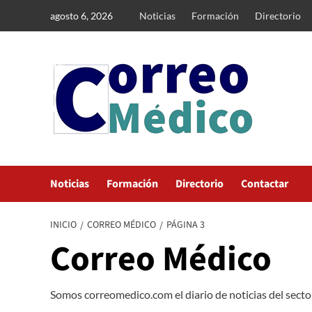
Saltar
agosto 6, 2026
Noticias
Formación
Directorio
al
contenido
Noticias
Formación
Directorio
Contactar
INICIO
CORREO MÉDICO
PÁGINA 3
Correo Médico
Somos correomedico.com el diario de noticias del sector 