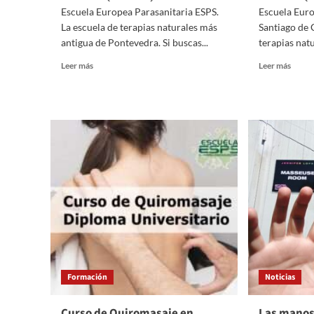
Escuela Europea Parasanitaria ESPS.
Escuela Euro
La escuela de terapias naturales más
Santiago de 
antigua de Pontevedra. Si buscas...
terapias natu
Leer
Leer
Leer más
Leer más
más
más
sobre
sobre
Curso
Curso
de
de
Quiromasaje
Quiro
en
en
Pontevedra
Santi
Formación
Noticias
Curso de Quiromasaje en
Las manos