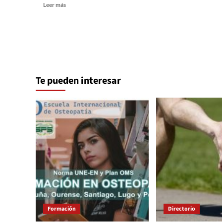
más
Leer
Leer más
sobre
más
La
sobre
impor
Formación
de
en
conta
osteopatía
con
para
un
sanitarios
entre
Te pueden interesar
Norma
perso
Europea
en
UNE-
Grana
EN
16686
Formación
Directorio