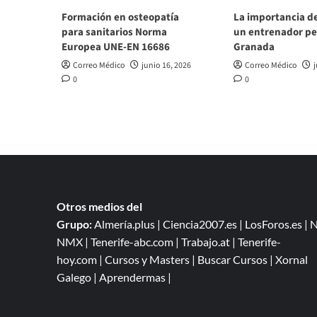
Formación en osteopatía
La importancia d
para sanitarios Norma
un entrenador pe
Europea UNE-EN 16686
Granada
Correo Médico
junio 16, 2026
Correo Médico
j
0
0
Otros medios del
Grupo:
Almería.plus
|
Ciencia2007.es
|
LosForos.es
|
N
NMX
|
Tenerife-abc.com
|
Trabajo.at
|
Tenerife-
hoy.com
|
Cursos y Masters
|
Buscar Cursos
|
Xornal
Galego
|
Aprendermas
|