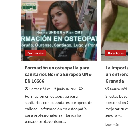
Formación
Directorio
Formación en osteopatía para
La import
sanitarios Norma Europea UNE-
un entren
EN 16686
Granada
Correo Médico
junio 16, 2026
0
Correo Méd
Formación en osteopatía para
Si estás bus
sanitarios con estándares europeos de
personal en 
calidad La formación en osteopatía
mejorar tu e
para profesionales sanitarios ha
segura y...
ganado protagonismo...
Leer
Leer más