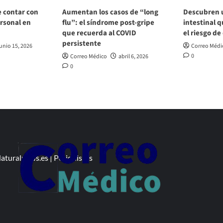
e contar con
Aumentan los casos de “long
Descubren 
rsonal en
flu”: el síndrome post‑gripe
intestinal q
que recuerda al COVID
el riesgo de
persistente
unio 15, 2026
Correo Médi
0
Correo Médico
abril 6, 2026
0
aturalnews.es
|
Periodistas