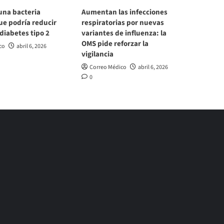
una bacteria
Aumentan las infecciones
ue podría reducir
respiratorias por nuevas
 diabetes tipo 2
variantes de influenza: la
OMS pide reforzar la
co
abril 6, 2026
vigilancia
Correo Médico
abril 6, 2026
0