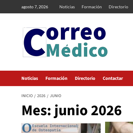
Saltar
agosto 7, 2026
Noticias
Formación
Directorio
al
contenido
Noticias
Formación
Directorio
Contactar
INICIO
2026
JUNIO
Mes:
junio 2026