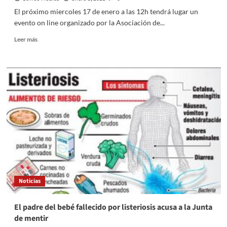
El próximo miercoles 17 de enero a las 12h tendrá lugar un
evento on line organizado por la Asociación de...
Leer
Leer más
más
sobre
Evento
on
line
organizado
por
la
Asociación
de
la
Economía
de
la
Noticias
Salud
(AES)
El padre del bebé fallecido por listeriosis acusa a la Junta
de mentir