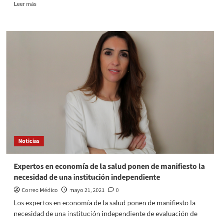
Leer
Leer más
más
sobre
La
FDA
aprueba
de
emergencia
el
fármaco
de
GSK
para
la
Covid-
Noticias
19
Expertos en economía de la salud ponen de manifiesto la
necesidad de una institución independiente
Correo Médico
mayo 21, 2021
0
Los expertos en economía de la salud ponen de manifiesto la
necesidad de una institución independiente de evaluación de