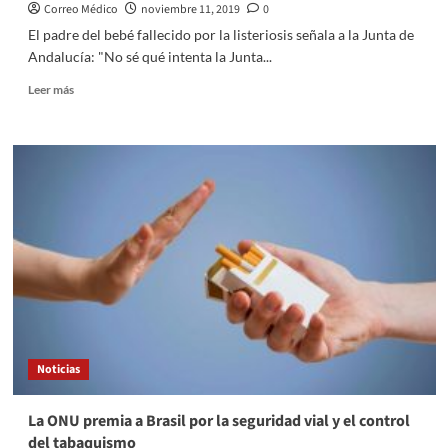
Correo Médico
noviembre 11, 2019
0
El padre del bebé fallecido por la listeriosis señala a la Junta de
Andalucía: "No sé qué intenta la Junta...
Leer
Leer más
más
sobre
El
padre
del
bebé
fallecido
por
listeriosis
acusa
a
la
Junta
de
Noticias
mentir
La ONU premia a Brasil por la seguridad vial y el control
del tabaquismo