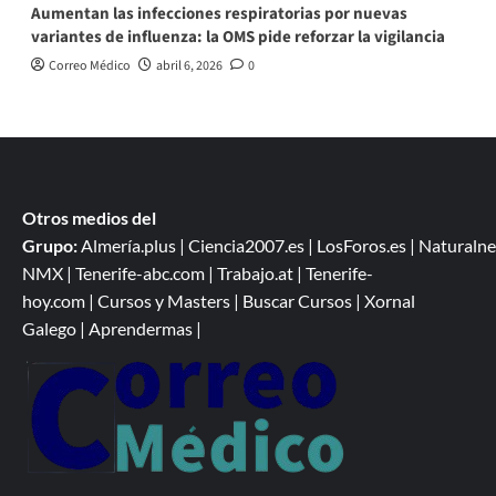
Aumentan las infecciones respiratorias por nuevas
variantes de influenza: la OMS pide reforzar la vigilancia
Correo Médico
abril 6, 2026
0
Otros medios del
Grupo:
Almería.plus
|
Ciencia2007.es
|
LosForos.es
|
Naturalne
NMX
|
Tenerife-abc.com
|
Trabajo.at
|
Tenerife-
hoy.com
|
Cursos y Masters
|
Buscar Cursos
|
Xornal
Galego
|
Aprendermas
|