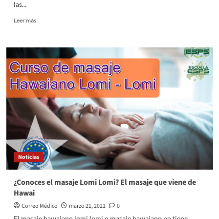
las...
Leer
Leer más
más
sobre
Expertos
en
economía
de
la
salud
ponen
de
manifiesto
la
necesidad
de
Noticias
una
institución
independiente
¿Conoces el masaje Lomi Lomi? El masaje que viene de
Hawai
Correo Médico
marzo 21, 2021
0
El masaje hawaiano lomi lomi o masaje hawaiano no tiene