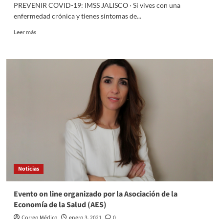
PREVENIR COVID-19: IMSS JALISCO · Si vives con una
enfermedad crónica y tienes síntomas de...
Leer
Leer más
más
sobre
Recomendaciones
ante
la
Covid
19
Noticias
Evento on line organizado por la Asociación de la
Economía de la Salud (AES)
Correo Médico
enero 3, 2021
0