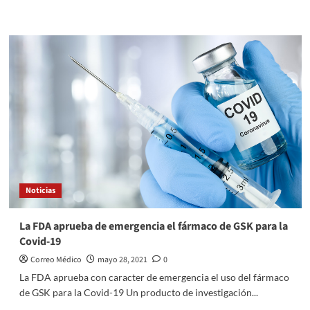
más
sobre
Las
vacunas
del
COVID
dejan
nuevos
multimillonarios
Noticias
La FDA aprueba de emergencia el fármaco de GSK para la
Covid-19
Correo Médico
mayo 28, 2021
0
La FDA aprueba con caracter de emergencia el uso del fármaco
de GSK para la Covid-19 Un producto de investigación...