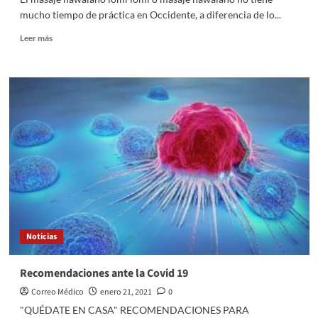
mucho tiempo de práctica en Occidente, a diferencia de lo...
Leer
Leer más
más
sobre
¿Conoces
el
masaje
Lomi
Lomi?
El
masaje
que
viene
de
Hawai
Noticias
Recomendaciones ante la Covid 19
Correo Médico
enero 21, 2021
0
"QUÉDATE EN CASA" RECOMENDACIONES PARA