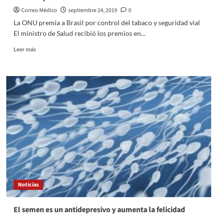
Correo Médico
septiembre 24, 2019
0
La ONU premia a Brasil por control del tabaco y seguridad vial
El ministro de Salud recibió los premios en...
Leer
Leer más
más
sobre
La
ONU
premia
a
Brasil
por
la
seguridad
vial
y
el
control
Noticias
del
tabaquismo
El semen es un antidepresivo y aumenta la felicidad