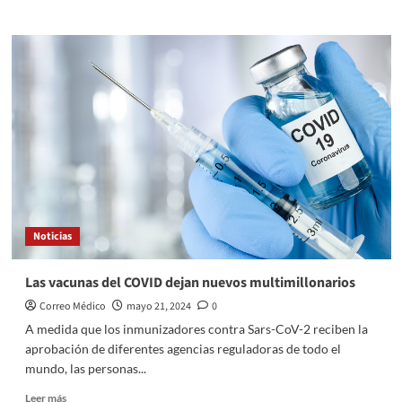
sobre
La
psicodisbiosis
(Psychodysbiosis)
reduce
la
inmunidad
Noticias
Las vacunas del COVID dejan nuevos multimillonarios
Correo Médico
mayo 21, 2024
0
A medida que los inmunizadores contra Sars-CoV-2 reciben la
aprobación de diferentes agencias reguladoras de todo el
mundo, las personas...
Leer
Leer más