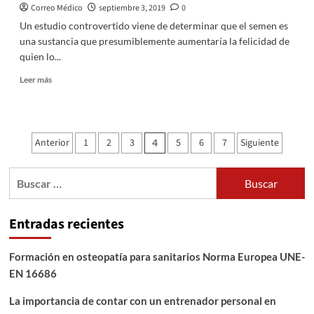
Correo Médico
septiembre 3, 2019
0
Un estudio controvertido viene de determinar que el semen es
una sustancia que presumiblemente aumentaría la felicidad de
quien lo...
Leer
Leer más
más
sobre
El
semen
Paginación
Anterior
1
2
3
5
6
7
Siguiente
4
es
de
un
antidepresivo
Buscar:
entradas
y
aumenta
la
Entradas recientes
felicidad
Formación en osteopatía para sanitarios Norma Europea UNE-
EN 16686
La importancia de contar con un entrenador personal en