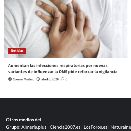
Noticias
Aumentan las infecciones respiratorias por nuevas
variantes de influenza: la OMS pide reforzar la vigilancia
Correo Médico
abril 6, 2026
0
Otros medios del
Grupo:
Almería.plus
|
Ciencia2007.es
|
LosForos.es
|
Naturalne