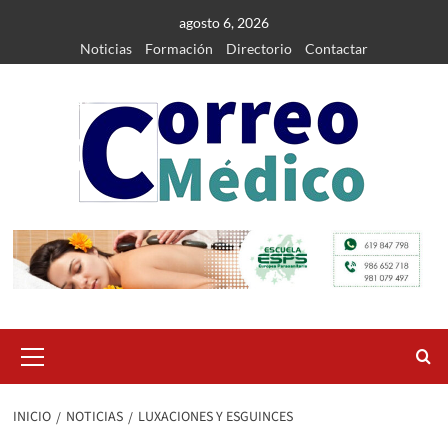
Saltar
agosto 6, 2026
al
Noticias
Formación
Directorio
Contactar
contenido
Menú
primario
INICIO
NOTICIAS
LUXACIONES Y ESGUINCES