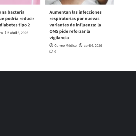
una bacteria
Aumentan las infecciones
ue podría reducir
respiratorias por nuevas
 diabetes tipo 2
variantes de influenza: la
OMS pide reforzar la
co
abril 6, 2026
vigilancia
Correo Médico
abril 6, 2026
0