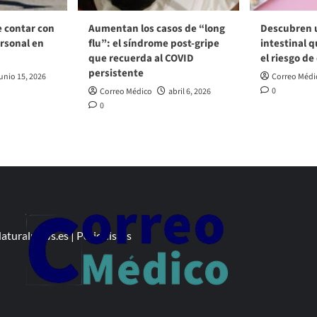
e contar con
Aumentan los casos de “long
Descubren 
rsonal en
flu”: el síndrome post‑gripe
intestinal q
que recuerda al COVID
el riesgo de
persistente
unio 15, 2026
Correo Médi
0
Correo Médico
abril 6, 2026
0
aturalnews.es
|
Periodistas