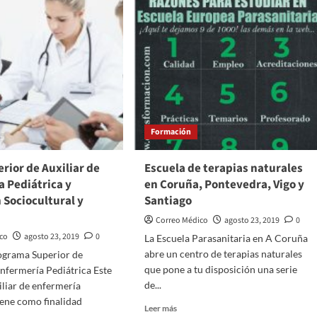
Formación
rior de Auxiliar de
Escuela de terapias naturales
 Pediátrica y
en Coruña, Pontevedra, Vigo y
 Sociocultural y
Santiago
Correo Médico
agosto 23, 2019
0
ico
agosto 23, 2019
0
La Escuela Parasanitaria en A Coruña
abre un centro de terapias naturales
ograma Superior de
que pone a tu disposición una serie
Enfermería Pediátrica Este
de...
iliar de enfermería
tiene como finalidad
Leer
Leer más