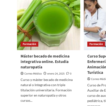
Formación
Formación
Máster becado de medicina
Curso Supe
integrativa online. Estudia
Enfermería
naturopatía
Animación
Turística
Correo Médico
enero 24, 2025
0
Correo Méd
Curso y máster becado de medicina
natural o Integrativa con triple
Curso de Pr
titulación universitaria. Formación
Auxiliar de 
superior en naturopatía y otros
curso de aux
cursos...
pediátrica, 
preparar...