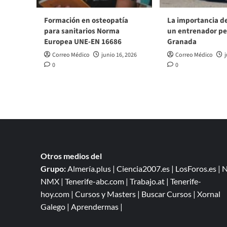
Formación en osteopatía
La importancia d
para sanitarios Norma
un entrenador pe
Europea UNE-EN 16686
Granada
Correo Médico
junio 16, 2026
Correo Médico
j
0
0
Otros medios del
Grupo:
Almería.plus
|
Ciencia2007.es
|
LosForos.es
|
N
NMX
|
Tenerife-abc.com
|
Trabajo.at
|
Tenerife-
hoy.com
|
Cursos y Masters
|
Buscar Cursos
|
Xornal
Galego
|
Aprendermas
|